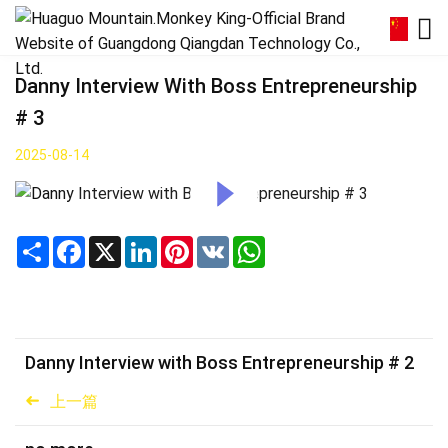
Danny Interview With Boss Entrepreneurship
# 3
2025-08-14
Share
Facebook
X
LinkedIn
Pinterest
VK
WhatsApp
Danny Interview with Boss Entrepreneurship # 2
上一篇