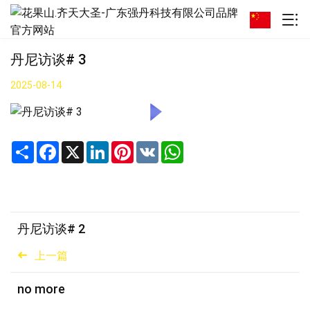
丹尼访谈# 3
2025-08-14
Share
Facebook
X
LinkedIn
Pinterest
VK
WhatsApp
丹尼访谈# 2
上一篇
no more