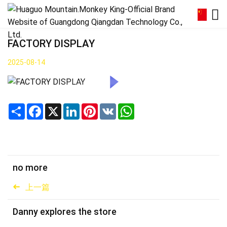
FACTORY DISPLAY
2025-08-14
Share
Facebook
X
LinkedIn
Pinterest
VK
WhatsApp
no more
上一篇
Danny explores the store