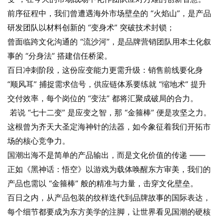
前序征程中，我们曾遭遇海外市场壁垒的 “火焰山”，是产品
研发团队以材料创新的 “变身术” 突破技术封锁；
曾面临跨文化沟通的 “流沙河”，是品牌营销团队用本土化叙
事的 “分身法” 搭建信任桥梁。
百日冲刺阶段，这份应变能力更需升级：销售前线要化身
“顺风耳” 捕捉需求信号，供应链体系要练就 “缩地术” 提升
交付效率，每个岗位的 “变法” 都将汇聚成破局的合力。
若说 “七十二变” 是应变之智，那 “金箍棒” 便是攻坚之力。
这根曾为齐天大圣定海神针的法器，如今象征着我们开拓市
场的核心竞争力。
国潮出海不是简单的产品输出，而是文化价值的传递 ——
正如《黑神话：悟空》以游戏为载体唤醒东方审美，我们的
产品也需以 “金箍棒” 般的精准与力量，击穿文化壁垒。
百日之内，从产品包装的纹样迭代到品牌故事的国际表达，
每个细节都要成为东方美学的注脚，让世界看见国潮的硬核