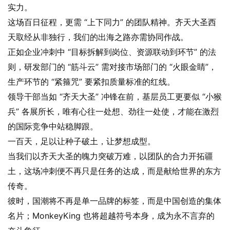
实力。
这场百日征程，更需 “上下同力” 的团队精神。齐天大圣西
天取经从非独行，我们的出海之路亦需协同作战。
正如企业冲刺中 “目标拆解到岗位、资源联动到环节” 的法
则，研发部门的 “筋斗云” 需对接市场部门的 “火眼金睛”，
生产环节的 “紧箍咒” 要紧扣质量标准的红线。
领导干部当如 “齐天大圣” 冲锋在前，基层员工更要似 “小猴
兵” 各展所长，唯有心往一处想、劲往一处使，才能在激烈
的国际竞争中站稳脚跟。
一百天，足以让种子破土，让梦想成型。
当我们以齐天大圣的魄力突破万难，以团队的合力开拓疆
土，这场冲刺便不再只是任务的达成，而是献给世界的东方
传奇。
彼时，国潮将不再是单一品牌的标签，而是中国创造的集体
名片；MonkeyKing 也将超越符号本身，成为永不言弃的