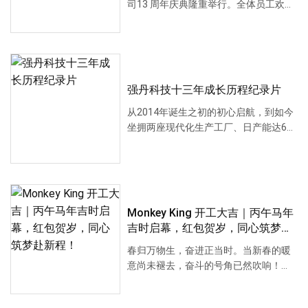
司13 周年庆典隆重举行。全体员工欢聚
一堂，共同回···
强丹科技十三年成长历程纪录片
从2014年诞生之初的初心启航，到如今
坐拥两座现代化生产工厂、日产能达60
万片的行业深···
Monkey King 开工大吉｜丙午马年
吉时启幕，红包贺岁，同心筑梦赴
新程！
春归万物生，奋进正当时。当新春的暖
意尚未褪去，奋斗的号角已然吹响！
2026年2月26日上···