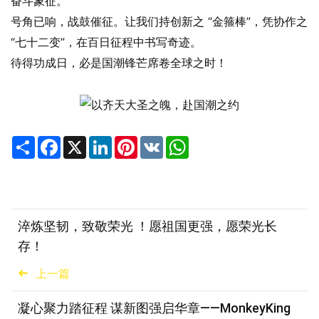
奋斗象征。
号角已响，战鼓催征。让我们持创新之 “金箍棒”，凭协作之
“七十二变”，在百日征程中书写奇迹。
待得功成日，必是国潮锋芒席卷全球之时！
Share
Facebook
X
LinkedIn
Pinterest
VK
WhatsApp
淬炼坚韧，致敬荣光 ！愿祖国更强，愿荣光长
存！
上一篇
凝心聚力踏征程 谋新图强启华章——MonkeyKing